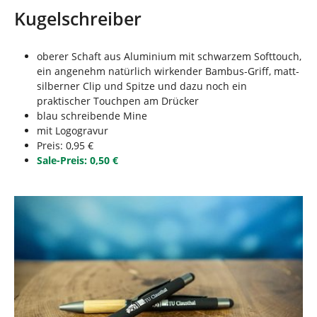
n
s
Kugelschreiber
i
n
d
oberer Schaft aus Aluminium mit schwarzem Softtouch,
h
ein angenehm natürlich wirkender Bambus‐Griff, matt‐
i
silberner Clip und Spitze und dazu noch ein
e
praktischer Touchpen am Drücker
r
blau schreibende Mine
:
mit Logogravur
Preis: 0,95 €
Sale-Preis: 0,50 €
Show larger version