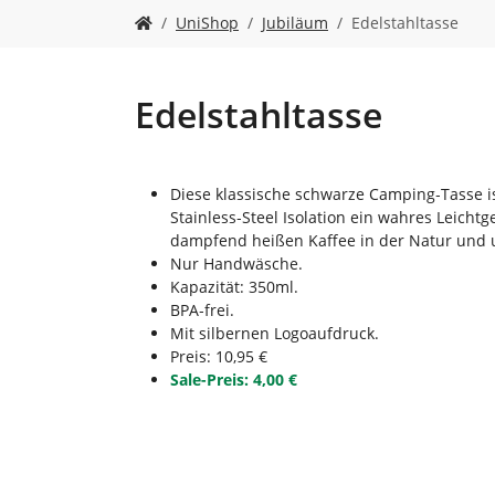
n
S
UniShop
Jubiläum
Edelstahltasse
i
e
s
i
Edelstahltasse
n
d
h
i
Diese klassische schwarze Camping‐Tasse i
e
Stainless‐Steel Isolation ein wahres Leicht
r
dampfend heißen Kaffee in der Natur und 
:
Nur Handwäsche.
Kapazität: 350ml.
BPA‐frei.
Mit silbernen Logoaufdruck.
Preis: 10,95 €
Sale-Preis: 4,00 €