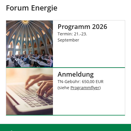
n
s
Forum Energie
i
n
d
Programm 2026
h
i
Termin: 21.-23.
e
September
r
:
Anmeldung
TN-Gebühr: 650,00 EUR
(siehe
Programmflyer
)